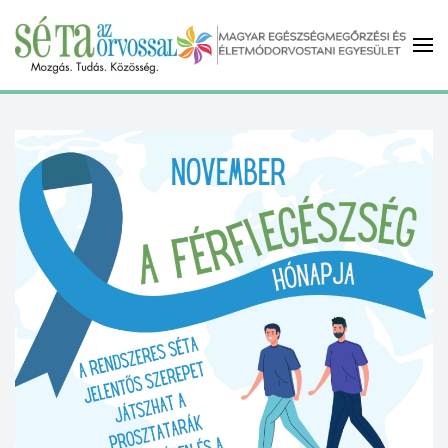
Fő tartalom átugrása