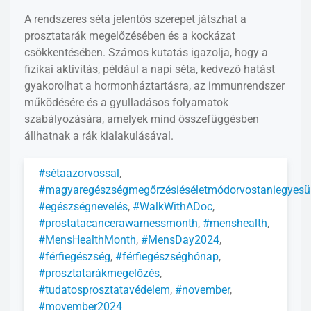
A rendszeres séta jelentős szerepet játszhat a
prosztatarák megelőzésében és a kockázat
csökkentésében. Számos kutatás igazolja, hogy a
fizikai aktivitás, például a napi séta, kedvező hatást
gyakorolhat a hormonháztartásra, az immunrendszer
működésére és a gyulladásos folyamatok
szabályozására, amelyek mind összefüggésben
állhatnak a rák kialakulásával.
#sétaazorvossal
,
#magyaregészségmegőrzésiéséletmódorvostaniegyesül
#egészségnevelés
,
#WalkWithADoc
,
#prostatacancerawarnessmonth
,
#menshealth
,
#MensHealthMonth
,
#MensDay2024
,
#férfiegészség
,
#férfiegészséghónap
,
#prosztatarákmegelőzés
,
#tudatosprosztatavédelem
,
#november
,
#movember2024