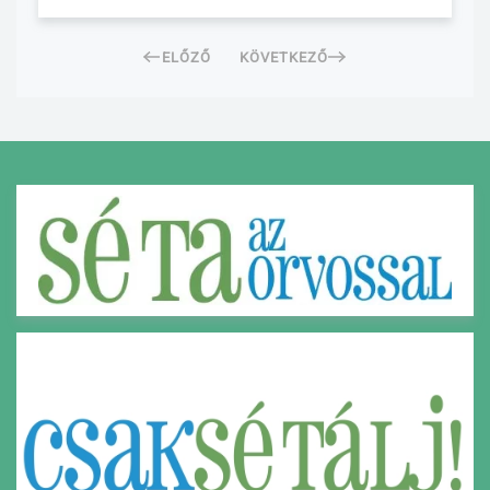
ELŐZŐ
KÖVETKEZŐ