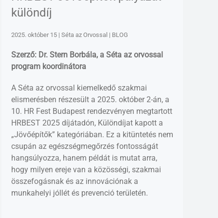
különdíj
2025. október 15 | Séta az Orvossal | BLOG
Szerző: Dr. Stern Borbála, a Séta az orvossal
program koordinátora
A Séta az orvossal kiemelkedő szakmai
elismerésben részesült a 2025. október 2-án, a
10. HR Fest Budapest rendezvényen megtartott
HRBEST 2025 díjátadón, Különdíjat kapott a
„Jövőépítők” kategóriában. Ez a kitüntetés nem
csupán az egészségmegőrzés fontosságát
hangsúlyozza, hanem példát is mutat arra,
hogy milyen ereje van a közösségi, szakmai
összefogásnak és az innovációnak a
munkahelyi jóllét és prevenció területén.