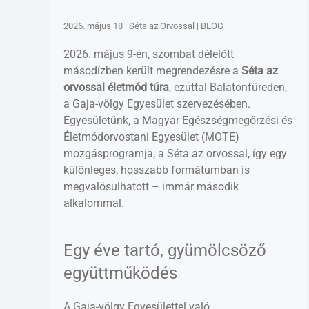
2026. május 18 | Séta az Orvossal | BLOG
2026. május 9-én, szombat délelőtt
másodízben került megrendezésre a
Séta az
orvossal életmód túra
, ezúttal Balatonfüreden,
a Gaja-völgy Egyesület szervezésében.
Egyesületünk, a Magyar Egészségmegőrzési és
Életmódorvostani Egyesület (MOTE)
mozgásprogramja, a Séta az orvossal, így egy
különleges, hosszabb formátumban is
megvalósulhatott – immár második
alkalommal.
Egy éve tartó, gyümölcsöző
együttműködés
A Gaja-völgy Egyesülettel való