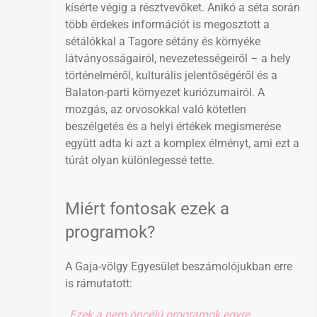
kísérte végig a résztvevőket. Anikó a séta során
több érdekes információt is megosztott a
sétálókkal a Tagore sétány és környéke
látványosságairól, nevezetességeiről – a hely
történelméről, kulturális jelentőségéről és a
Balaton-parti környezet kuriózumairól. A
mozgás, az orvosokkal való kötetlen
beszélgetés és a helyi értékek megismerése
együtt adta ki azt a komplex élményt, ami ezt a
túrát olyan különlegessé tette.
Miért fontosak ezek a
programok?
A Gaja-völgy Egyesület beszámolójukban erre
is rámutatott:
„Ezek a nem öncélú programok egyre