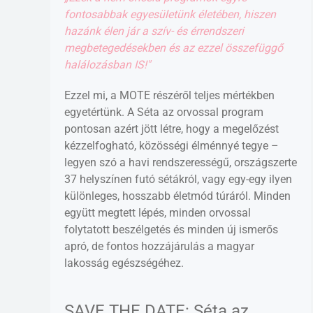
fontosabbak egyesületünk életében, hiszen
hazánk élen jár a szív- és érrendszeri
megbetegedésekben és az ezzel összefüggő
halálozásban IS!"
Ezzel mi, a MOTE részéről teljes mértékben
egyetértünk. A Séta az orvossal program
pontosan azért jött létre, hogy a megelőzést
kézzelfogható, közösségi élménnyé tegye –
legyen szó a havi rendszerességű, országszerte
37 helyszínen futó sétákról, vagy egy-egy ilyen
különleges, hosszabb életmód túráról. Minden
együtt megtett lépés, minden orvossal
folytatott beszélgetés és minden új ismerős
apró, de fontos hozzájárulás a magyar
lakosság egészségéhez.
SAVE THE DATE: Séta az