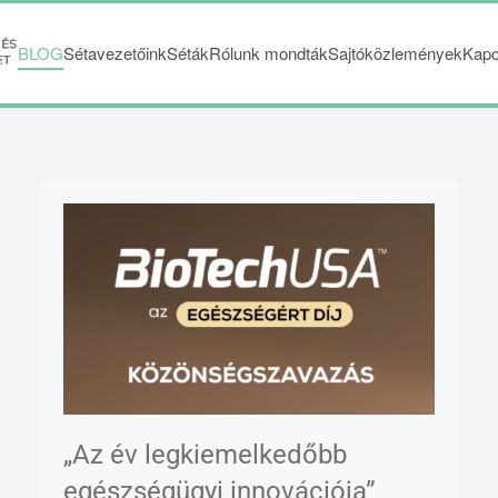
BLOG
Sétavezetőink
Séták
Rólunk mondták
Sajtóközlemények
Kapc
„Az év legkiemelkedőbb
egészségügyi innovációja”