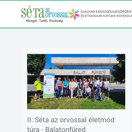
Fő tartalom átugrása
II. Séta az orvossal életmód
túra - Balatonfüred