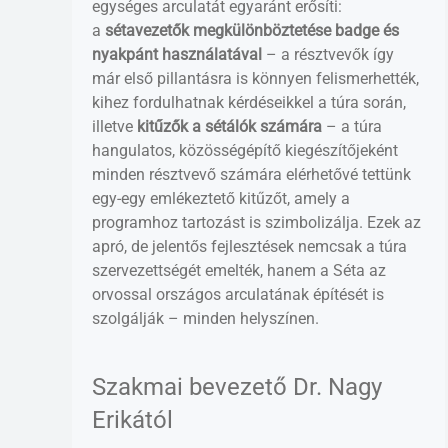
egységes arculatát egyaránt erősíti:
a
sétavezetők megkülönböztetése badge és
nyakpánt használatával
– a résztvevők így
már első pillantásra is könnyen felismerhették,
kihez fordulhatnak kérdéseikkel a túra során,
illetve
kitűzők a sétálók számára
– a túra
hangulatos, közösségépítő kiegészítőjeként
minden résztvevő számára elérhetővé tettünk
egy-egy emlékeztető kitűzőt, amely a
programhoz tartozást is szimbolizálja. Ezek az
apró, de jelentős fejlesztések nemcsak a túra
szervezettségét emelték, hanem a Séta az
orvossal országos arculatának építését is
szolgálják – minden helyszínen.
Szakmai bevezető Dr. Nagy
Erikától