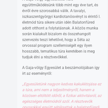
együttműködésünk több mint egy éve tart, és
évről évre szorosabbá válik. A tavalyi,
iszkaszentgyörgyi kardiotanösvényt is érintő I.
életmód túra sikere után idén Balatonfüred
adott otthont a folytatásnak. A közös munka
során kialakult bizalom és összehangolt
szervezés teszi lehetővé, hogy a Séta az
orvossal program szellemiségét egy ilyen
hosszabb, tematikus túra keretében is meg
tudjuk élni a résztvevőkkel.
A Gaja-völgy Egyesület a beszámolójában így
írt az eseményről:
„Egyesületünk nagyon kedves kakukktojása ez
a túra, ami nem a teljesítményről, hanem a
közösen eltöltött időről, a fizikai aktivitásról, az
egészséges életmódról szól. A résztvevők
orvosokkal együtt sétálgattak a balatonfüredi