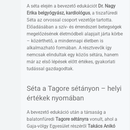
A séta elején a bevezető edukációt
Dr. Nagy
Erika belgyógyász, kardiológus
, a tiszafüredi
Séta az orvossal csoport vezetője tartotta.
Előadásában a szív- és érrendszeri betegségek
megelőzésének életmódbeli alapjait járta körbe
– közérthető, a mindennapi életben is
alkalmazható formában. A résztvevők így
nemcsak elindultak egy közös sétára, hanem
már az első lépések előtt értékes, gyakorlati
tudással gazdagodtak.
Séta a Tagore sétányon – helyi
értékek nyomában
A bevezető edukáció után a társaság a
balatonfüredi
Tagore sétányra
vonult, ahol a
Gaja-völgy Egyesület részéről
Takács Anikó