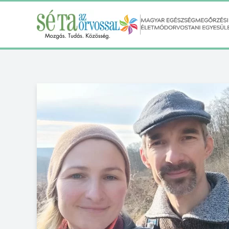
Fő tartalom átugrása
FACEBOOK