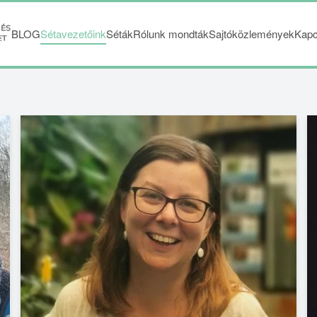
BLOG
Sétavezetőink
Séták
Rólunk mondták
Sajtóközlemények
Kapc
FACEBOOK