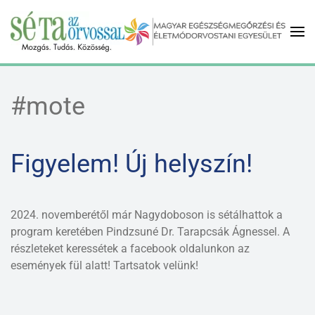
Fő tartalom átugrása
#mote
Figyelem! Új helyszín!
2024. novemberétől már Nagydoboson is sétálhattok a
program keretében Pindzsuné Dr. Tarapcsák Ágnessel. A
részleteket keressétek a facebook oldalunkon az
események fül alatt! Tartsatok velünk!